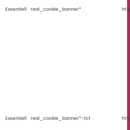
Essentiell
real_cookie_banner*
htt
Essentiell
real_cookie_banner*-tcf
htt