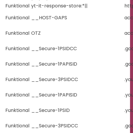
Funktional
yt-it-response-store:*||
htt
Funktional
__HOST-GAPS
acc
Funktional
OTZ
acc
Funktional
__Secure-1PSIDCC
.go
Funktional
__Secure-1PAPISID
.go
Funktional
__Secure-3PSIDCC
.yo
Funktional
__Secure-1PAPISID
.yo
Funktional
__Secure-1PSID
.yo
Funktional
__Secure-3PSIDCC
.go