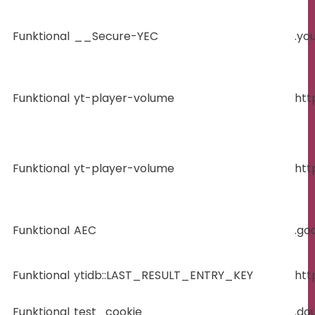
Funktional
__Secure-YEC
.yo
Funktional
yt-player-volume
htt
Funktional
yt-player-volume
htt
Funktional
AEC
.go
Funktional
ytidb::LAST_RESULT_ENTRY_KEY
htt
Funktional
test_cookie
.do