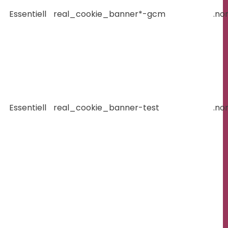
Essentiell
real_cookie_banner*-gcm
.no
Essentiell
real_cookie_banner-test
.no