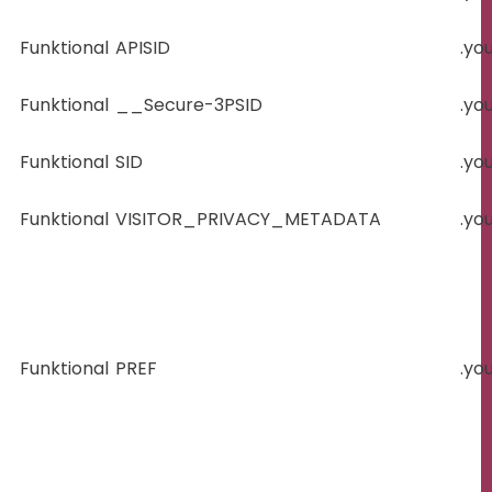
Funktional
APISID
.yo
Funktional
__Secure-3PSID
.yo
Funktional
SID
.yo
Funktional
VISITOR_PRIVACY_METADATA
.yo
Funktional
PREF
.yo