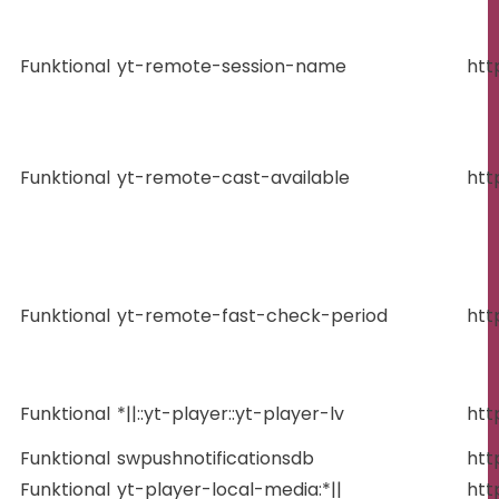
Funktional
yt-remote-session-name
htt
Funktional
yt-remote-cast-available
htt
Funktional
yt-remote-fast-check-period
htt
Funktional
*||::yt-player::yt-player-lv
htt
Funktional
swpushnotificationsdb
htt
Funktional
yt-player-local-media:*||
htt