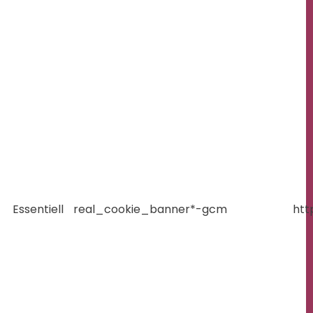
Essentiell
real_cookie_banner*-gcm
htt