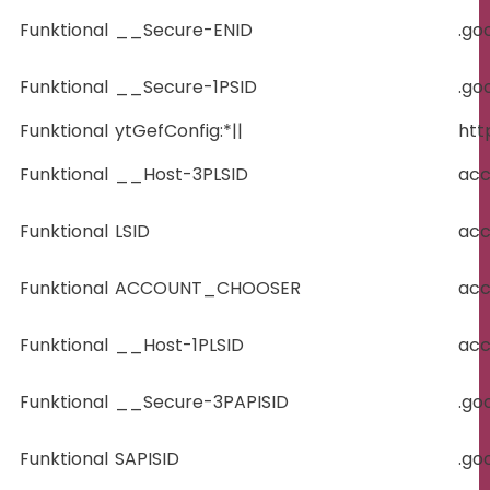
Funktional
__Secure-ENID
.go
Funktional
__Secure-1PSID
.go
Funktional
ytGefConfig:*||
htt
Funktional
__Host-3PLSID
acc
Funktional
LSID
acc
Funktional
ACCOUNT_CHOOSER
acc
Funktional
__Host-1PLSID
acc
Funktional
__Secure-3PAPISID
.go
Funktional
SAPISID
.go