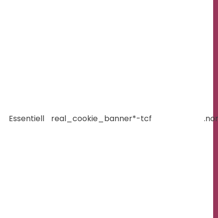
Essentiell
real_cookie_banner*-tcf
.no