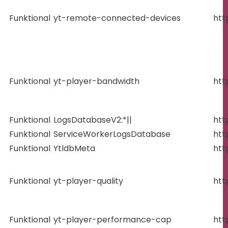
Funktional
yt-remote-connected-devices
htt
Funktional
yt-player-bandwidth
htt
Funktional
LogsDatabaseV2:*||
htt
Funktional
ServiceWorkerLogsDatabase
htt
Funktional
YtldbMeta
htt
Funktional
yt-player-quality
htt
Funktional
yt-player-performance-cap
htt