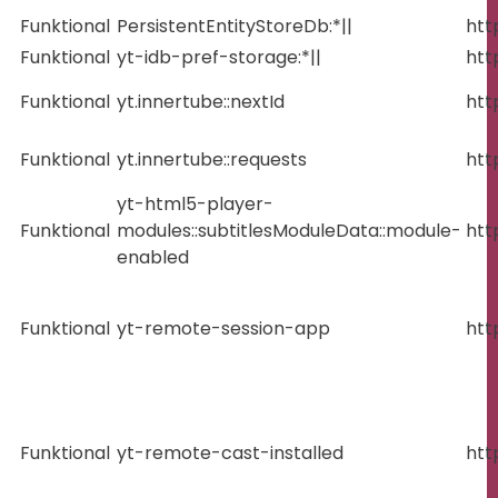
Funktional
PersistentEntityStoreDb:*||
htt
Funktional
yt-idb-pref-storage:*||
htt
Funktional
yt.innertube::nextId
htt
Funktional
yt.innertube::requests
htt
yt-html5-player-
Funktional
modules::subtitlesModuleData::module-
htt
enabled
Funktional
yt-remote-session-app
htt
Funktional
yt-remote-cast-installed
htt