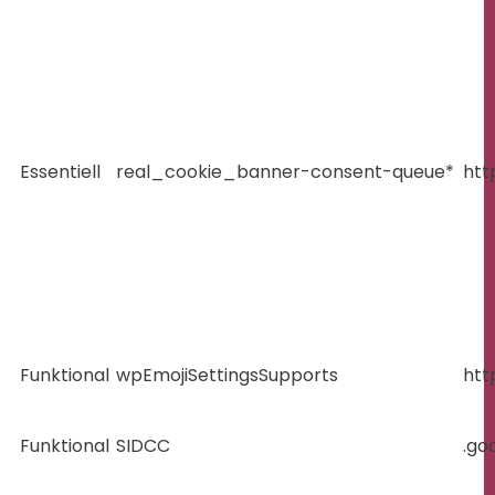
Essentiell
real_cookie_banner-consent-queue*
htt
Funktional
wpEmojiSettingsSupports
htt
Funktional
SIDCC
.go