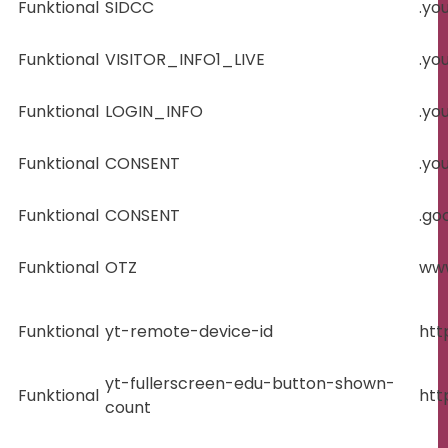
Funktional
SIDCC
.yo
Funktional
VISITOR_INFO1_LIVE
.yo
Funktional
LOGIN_INFO
.yo
Funktional
CONSENT
.yo
Funktional
CONSENT
.go
Funktional
OTZ
www
Funktional
yt-remote-device-id
htt
yt-fullerscreen-edu-button-shown-
Funktional
htt
count