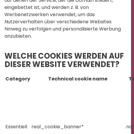
auf denen der Service, der die Domain steuert,
eingebettet ist, und werden z. B. von
Werbenetzwerken verwendet, um das
Nutzerverhalten über verschiedene Websites
hinweg zu verfolgen und personalisierte Werbung
anzubieten.
WELCHE COOKIES WERDEN AUF
DIESER WEBSITE VERWENDET?
Category
Technical cookie name
Te
Essentiell
real_cookie_banner*
.no