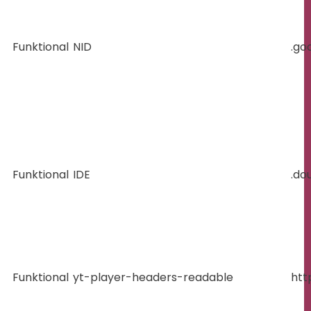
Funktional
NID
.go
Funktional
IDE
.do
Funktional
yt-player-headers-readable
htt