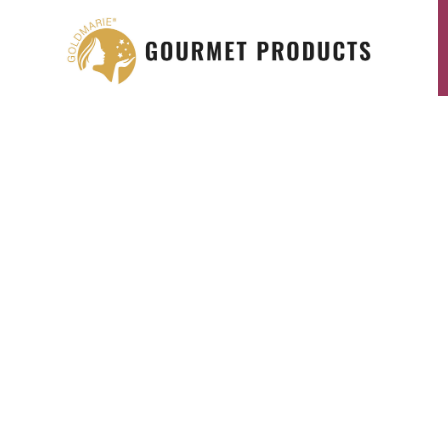
PER SAPERNE DI PIÙ SULLA FOGLIA
D’ORO COMMESTIBILE E SULLA
FOGLIA D’ARGENTO GOLDMARIE,
VISITATE IL SITO GOLD-
FOOD.COM
al sito web “gold-food.com”