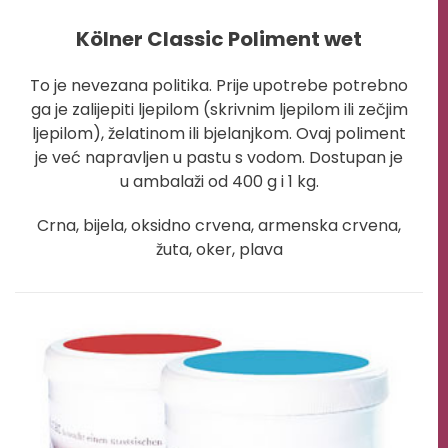
Kölner Classic Poliment wet
To je nevezana politika. Prije upotrebe potrebno
ga je zalijepiti ljepilom (skrivnim ljepilom ili zečjim
ljepilom), želatinom ili bjelanjkom. Ovaj poliment
je već napravljen u pastu s vodom. Dostupan je
u ambalaži od 400 g i 1 kg.
Crna, bijela, oksidno crvena, armenska crvena,
žuta, oker, plava